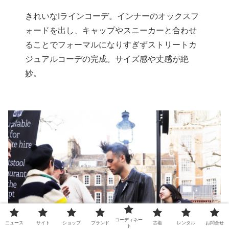
きれいなIラインコーデ。インナーのオックスフ
ォードを出し、キャップやスニーカーと合わせ
ることでフォーマルになりすぎずストリートカ
ジュアルコーデの完成。サイズ感や丈感が絶
妙。
コーディネー
ニュース
サイト
ショップ
ブランド
古着
レンタル
お問合せ
ト