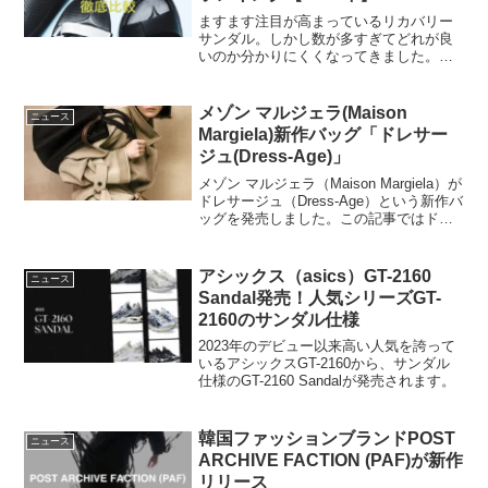
ますます注目が高まっているリカバリー
サンダル。しかし数が多すぎてどれが良
いのか分かりにくくなってきました。こ
の記事では男帯向け、女性向け、購入し
やすい価格帯のリカバリーサンダルの3つ
に分けておすすめを紹介します。リカバ
メゾン マルジェラ(Maison
ニュース
リーサンダルとは簡単に...
Margiela)新作バッグ「ドレサー
ジュ(Dress-Age)」
メゾン マルジェラ（Maison Margiela）が
ドレサージュ（Dress-Age）という新作バ
ッグを発売しました。この記事ではドレ
サージュ（Dress-Age）について解説しま
す。ドレサージュ（Dress-Age）メゾン
マルジェラの...
アシックス（asics）GT-2160
ニュース
Sandal発売！人気シリーズGT-
2160のサンダル仕様
2023年のデビュー以来高い人気を誇って
いるアシックスGT-2160から、サンダル
仕様のGT-2160 Sandalが発売されます。
韓国ファッションブランドPOST
ニュース
ARCHIVE FACTION (PAF)が新作
リリース