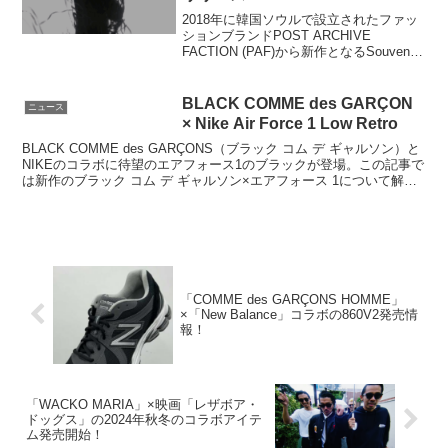
2018年に韓国ソウルで設立されたファッ
ションブランドPOST ARCHIVE
FACTION (PAF)から新作となるSouvenir
Capsuleがリリース。Souvenir
Capsule“スーベニア（思い出の品）”から
着想を得たS...
BLACK COMME des GARÇON
ニュース
× Nike Air Force 1 Low Retro
BLACK COMME des GARÇONS（ブラック コム デ ギャルソン）と
NIKEのコラボに待望のエアフォース1のブラックが登場。この記事で
は新作のブラック コム デ ギャルソン×エアフォース 1について解説
します。BLACK CO...
「COMME des GARÇONS HOMME」
×「New Balance」コラボの860V2発売情
報！
「WACKO MARIA」×映画「レザボア・
ドッグス」の2024年秋冬のコラボアイテ
ム発売開始！