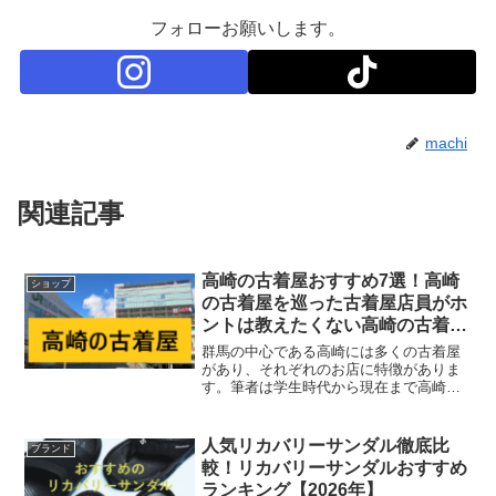
フォローお願いします。
machi
関連記事
高崎の古着屋おすすめ7選！高崎
ショップ
の古着屋を巡った古着屋店員がホ
ントは教えたくない高崎の古着屋
を厳選紹介！
群馬の中心である高崎には多くの古着屋
があり、それぞれのお店に特徴がありま
す。筆者は学生時代から現在まで高崎の
古着屋を巡ってきましたが、この記事で
は本当は教えたくない高崎の古着屋を厳
選して紹介します。オンラインで古着を
人気リカバリーサンダル徹底比
ブランド
探すなら『古着屋JAM』...
較！リカバリーサンダルおすすめ
ランキング【2026年】