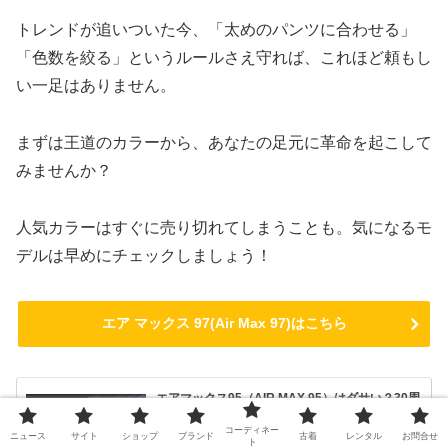
トレンドが追いついた今、「太めのパンツに合わせる」
「色数を絞る」というルールさえ守れば、これほど頼もし
い一足はありません。
まずは王道のカラーから、あなたの足元に革命を起こして
みませんか？
人気カラーはすぐに売り切れてしまうことも。気になるモ
デルは早めにチェックしましょう！
エア マックス 97(Air Max 97)はこちら
エアマックス95（AIR MAX 95）はダサい？30周
年を迎えた今こそ履くべき理由とおしゃれコーデ
徹底解説
コーディネー
ニュース
サイト
ショップ
ブランド
古着
レンタル
お問合せ
「エアマックス95（AIR MAX 95）を履きたいけれど、今
ト