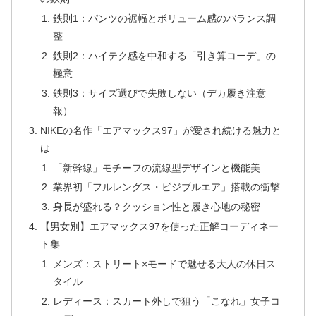
鉄則1：パンツの裾幅とボリューム感のバランス調
整
鉄則2：ハイテク感を中和する「引き算コーデ」の
極意
鉄則3：サイズ選びで失敗しない（デカ履き注意
報）
NIKEの名作「エアマックス97」が愛され続ける魅力と
は
「新幹線」モチーフの流線型デザインと機能美
業界初「フルレングス・ビジブルエア」搭載の衝撃
身長が盛れる？クッション性と履き心地の秘密
【男女別】エアマックス97を使った正解コーディネー
ト集
メンズ：ストリート×モードで魅せる大人の休日ス
タイル
レディース：スカート外しで狙う「こなれ」女子コ