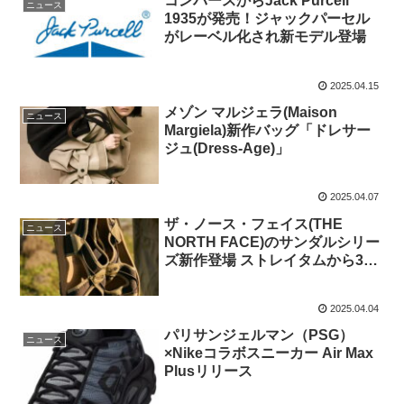
コンバースからJack Purcell
ニュース
1935が発売！ジャックパーセル
がレーベル化され新モデル登場
2025.04.15
メゾン マルジェラ(Maison
ニュース
Margiela)新作バッグ「ドレサー
ジュ(Dress-Age)」
2025.04.07
ザ・ノース・フェイス(THE
ニュース
NORTH FACE)のサンダルシリー
ズ新作登場 ストレイタムから3モ
デルリリース
2025.04.04
パリサンジェルマン（PSG）
ニュース
×Nikeコラボスニーカー Air Max
Plusリリース