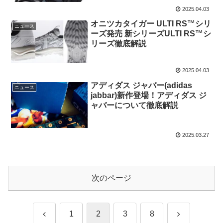
2025.04.03
オニツカタイガー ULTI RS™シリ
ニュース
ーズ発売 新シリーズULTI RS™シ
リーズ徹底解説
2025.04.03
アディダス ジャバー(adidas
ニュース
jabbar)新作登場！アディダス ジ
ャバーについて徹底解説
2025.03.27
次のページ
前
次
1
2
3
8